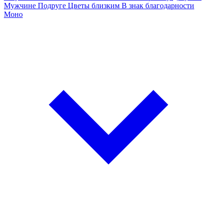
Мужчине
Подруге
Цветы близким
В знак благодарности
Моно