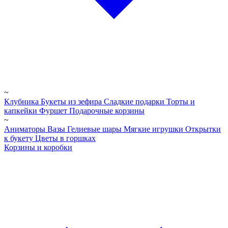
~
Клубника
Букеты из зефира
Сладкие подарки
Торты и
капкейки
Фуршет
Подарочные корзины
~
Аниматоры
Вазы
Гелиевые шары
Мягкие игрушки
Открытки
к букету
Цветы в горшках
Корзины и коробки