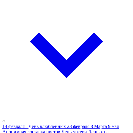
~
14 февраля - День влюблённых
23 февраля
8 Марта
9 мая
Анонимная доставка цветов
День матери
День отца