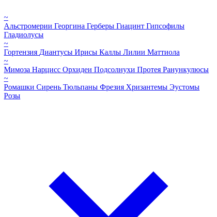
~
Альстромерии
Георгина
Герберы
Гиацинт
Гипсофилы
Гладиолусы
~
Гортензия
Диантусы
Ирисы
Каллы
Лилии
Маттиола
~
Мимоза
Нарцисс
Орхидеи
Подсолнухи
Протея
Ранункулюсы
~
Ромашки
Сирень
Тюльпаны
Фрезия
Хризантемы
Эустомы
Розы