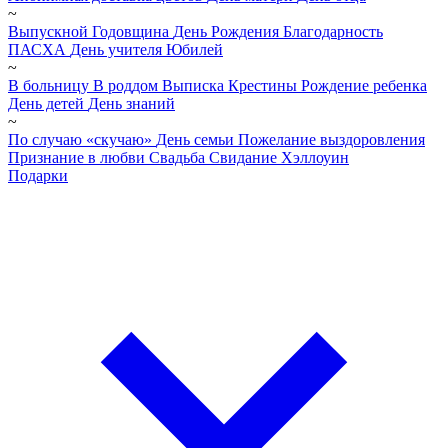
~
Выпускной
Годовщина
День Рождения
Благодарность
ПАСХА
День учителя
Юбилей
~
В больницу
В роддом
Выписка
Крестины
Рождение ребенка
День детей
День знаний
~
По случаю «скучаю»
День семьи
Пожелание выздоровления
Признание в любви
Свадьба
Свидание
Хэллоуин
Подарки