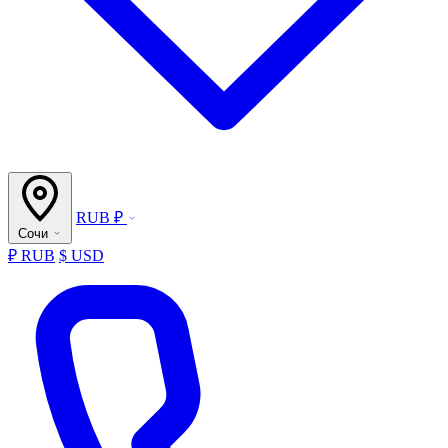
RUB ₽
Сочи
₽ RUB
$ USD