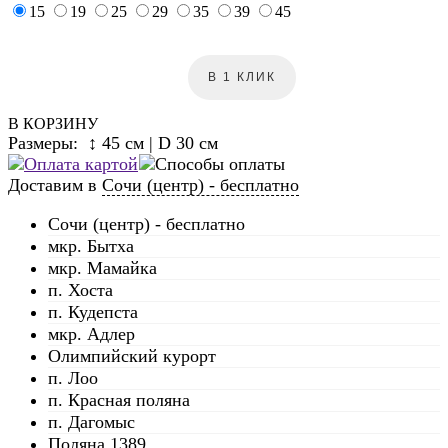
15
19
25
29
35
39
45
В 1 КЛИК
В КОРЗИНУ
Размеры: ↕ 45 см | D 30 см
Доставим в
Сочи (центр) - бесплатно
Сочи (центр) - бесплатно
мкр. Бытха
мкр. Мамайка
п. Хоста
п. Кудепста
мкр. Адлер
Олимпийский курорт
п. Лоо
п. Красная поляна
п. Дагомыс
Поляна 1389