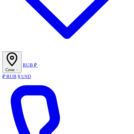
RUB ₽
Сочи
₽ RUB
$ USD