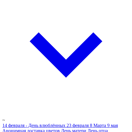
~
14 февраля - День влюблённых
23 февраля
8 Марта
9 мая
Анонимная доставка цветов
День матери
День отца