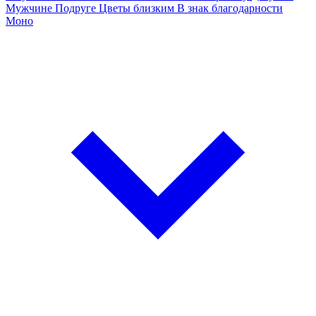
Мужчине
Подруге
Цветы близким
В знак благодарности
Моно