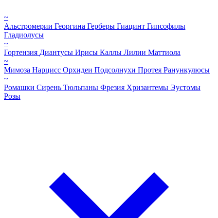
~
Альстромерии
Георгина
Герберы
Гиацинт
Гипсофилы
Гладиолусы
~
Гортензия
Диантусы
Ирисы
Каллы
Лилии
Маттиола
~
Мимоза
Нарцисс
Орхидеи
Подсолнухи
Протея
Ранункулюсы
~
Ромашки
Сирень
Тюльпаны
Фрезия
Хризантемы
Эустомы
Розы