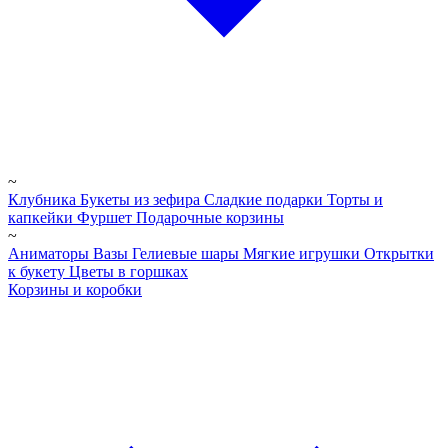
~
Клубника
Букеты из зефира
Сладкие подарки
Торты и
капкейки
Фуршет
Подарочные корзины
~
Аниматоры
Вазы
Гелиевые шары
Мягкие игрушки
Открытки
к букету
Цветы в горшках
Корзины и коробки