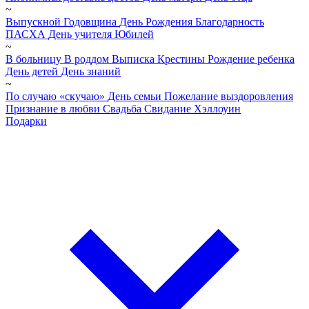
~
Выпускной
Годовщина
День Рождения
Благодарность
ПАСХА
День учителя
Юбилей
~
В больницу
В роддом
Выписка
Крестины
Рождение ребенка
День детей
День знаний
~
По случаю «скучаю»
День семьи
Пожелание выздоровления
Признание в любви
Свадьба
Свидание
Хэллоуин
Подарки