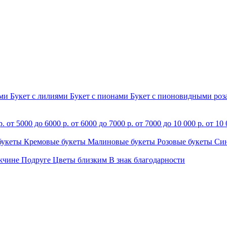
ами
Букет с лилиями
Букет с пионами
Букет с пионовидными ро
р.
от 5000 до 6000 р.
от 6000 до 7000 р.
от 7000 до 10 000 р.
от 10 
букеты
Кремовые букеты
Малиновые букеты
Розовые букеты
Си
жчине
Подруге
Цветы близким
В знак благодарности