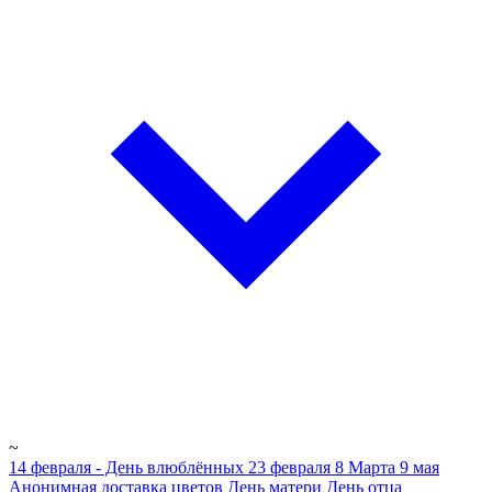
~
14 февраля - День влюблённых
23 февраля
8 Марта
9 мая
Анонимная доставка цветов
День матери
День отца