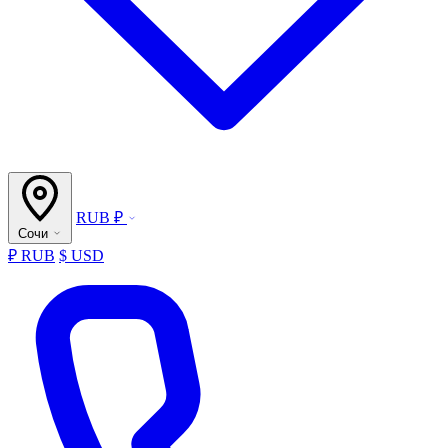
RUB ₽
Сочи
₽ RUB
$ USD