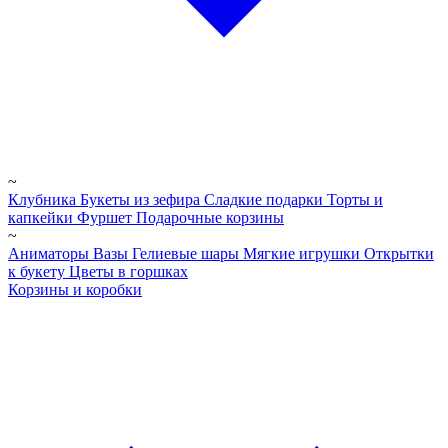
~
Клубника
Букеты из зефира
Сладкие подарки
Торты и
капкейки
Фуршет
Подарочные корзины
~
Аниматоры
Вазы
Гелиевые шары
Мягкие игрушки
Открытки
к букету
Цветы в горшках
Корзины и коробки