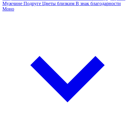
Мужчине
Подруге
Цветы близким
В знак благодарности
Моно