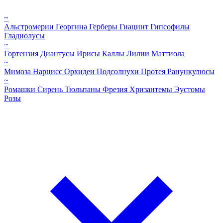
~
Альстромерии
Георгина
Герберы
Гиацинт
Гипсофилы
Гладиолусы
~
Гортензия
Диантусы
Ирисы
Каллы
Лилии
Маттиола
~
Мимоза
Нарцисс
Орхидеи
Подсолнухи
Протея
Ранункулюсы
~
Ромашки
Сирень
Тюльпаны
Фрезия
Хризантемы
Эустомы
Розы