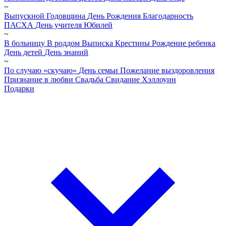
~
Выпускной
Годовщина
День Рождения
Благодарность
ПАСХА
День учителя
Юбилей
~
В больницу
В роддом
Выписка
Крестины
Рождение ребенка
День детей
День знаний
~
По случаю «скучаю»
День семьи
Пожелание выздоровления
Признание в любви
Свадьба
Свидание
Хэллоуин
Подарки