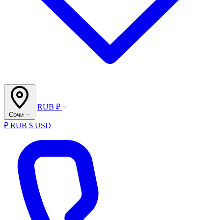
RUB ₽
Сочи
₽ RUB
$ USD