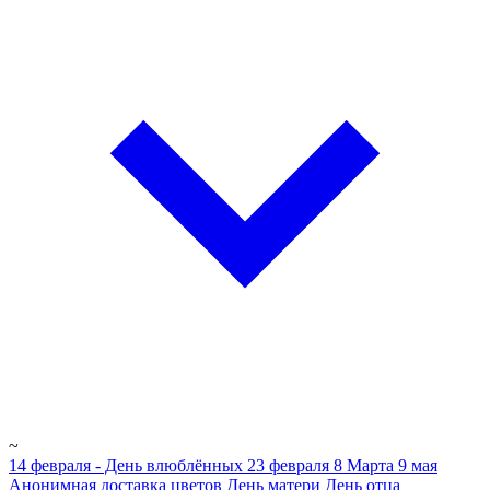
~
14 февраля - День влюблённых
23 февраля
8 Марта
9 мая
Анонимная доставка цветов
День матери
День отца