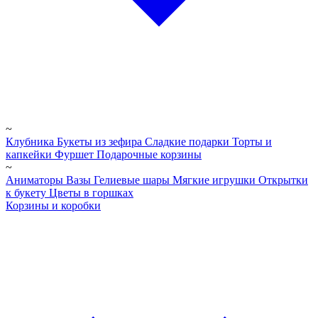
~
Клубника
Букеты из зефира
Сладкие подарки
Торты и
капкейки
Фуршет
Подарочные корзины
~
Аниматоры
Вазы
Гелиевые шары
Мягкие игрушки
Открытки
к букету
Цветы в горшках
Корзины и коробки