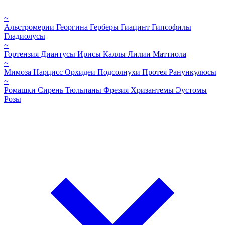
~
Альстромерии
Георгина
Герберы
Гиацинт
Гипсофилы
Гладиолусы
~
Гортензия
Диантусы
Ирисы
Каллы
Лилии
Маттиола
~
Мимоза
Нарцисс
Орхидеи
Подсолнухи
Протея
Ранункулюсы
~
Ромашки
Сирень
Тюльпаны
Фрезия
Хризантемы
Эустомы
Розы