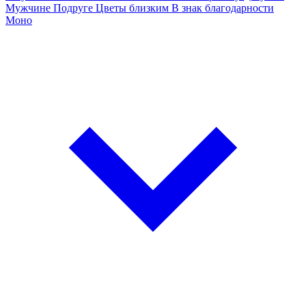
Мужчине
Подруге
Цветы близким
В знак благодарности
Моно