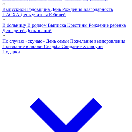
~
Выпускной
Годовщина
День Рождения
Благодарность
ПАСХА
День учителя
Юбилей
~
В больницу
В роддом
Выписка
Крестины
Рождение ребенка
День детей
День знаний
~
По случаю «скучаю»
День семьи
Пожелание выздоровления
Признание в любви
Свадьба
Свидание
Хэллоуин
Подарки