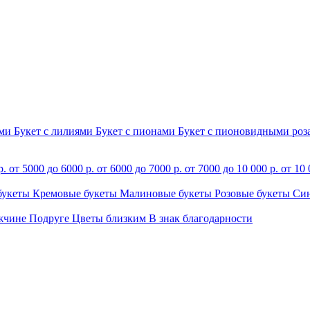
ами
Букет с лилиями
Букет с пионами
Букет с пионовидными ро
р.
от 5000 до 6000 р.
от 6000 до 7000 р.
от 7000 до 10 000 р.
от 10 
букеты
Кремовые букеты
Малиновые букеты
Розовые букеты
Си
жчине
Подруге
Цветы близким
В знак благодарности