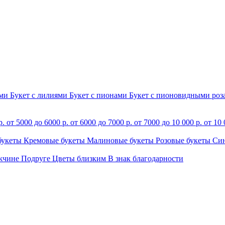
ами
Букет с лилиями
Букет с пионами
Букет с пионовидными ро
р.
от 5000 до 6000 р.
от 6000 до 7000 р.
от 7000 до 10 000 р.
от 10 
букеты
Кремовые букеты
Малиновые букеты
Розовые букеты
Си
жчине
Подруге
Цветы близким
В знак благодарности