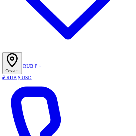
RUB ₽
Сочи
₽ RUB
$ USD