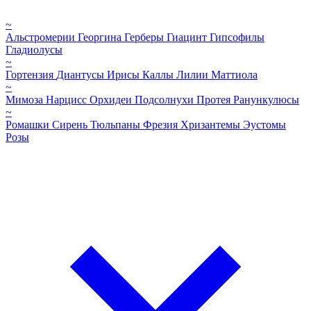
~
Альстромерии
Георгина
Герберы
Гиацинт
Гипсофилы
Гладиолусы
~
Гортензия
Диантусы
Ирисы
Каллы
Лилии
Маттиола
~
Мимоза
Нарцисс
Орхидеи
Подсолнухи
Протея
Ранункулюсы
~
Ромашки
Сирень
Тюльпаны
Фрезия
Хризантемы
Эустомы
Розы