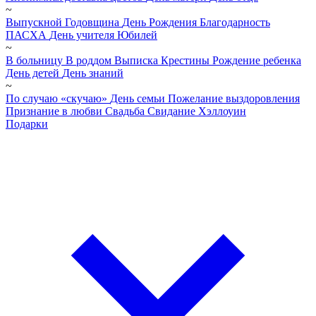
~
Выпускной
Годовщина
День Рождения
Благодарность
ПАСХА
День учителя
Юбилей
~
В больницу
В роддом
Выписка
Крестины
Рождение ребенка
День детей
День знаний
~
По случаю «скучаю»
День семьи
Пожелание выздоровления
Признание в любви
Свадьба
Свидание
Хэллоуин
Подарки