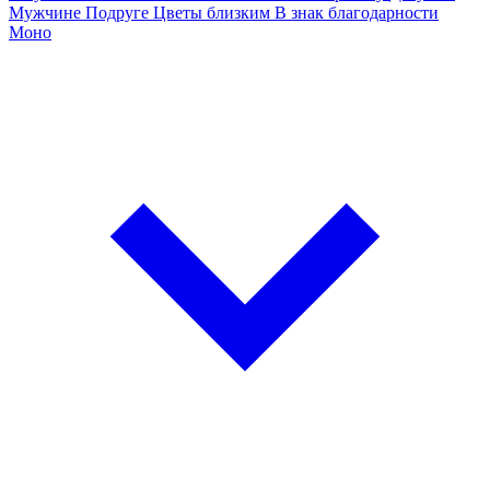
Мужчине
Подруге
Цветы близким
В знак благодарности
Моно