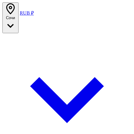
RUB ₽
Сочи