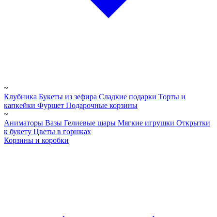
~
Клубника
Букеты из зефира
Сладкие подарки
Торты и
капкейки
Фуршет
Подарочные корзины
~
Аниматоры
Вазы
Гелиевые шары
Мягкие игрушки
Открытки
к букету
Цветы в горшках
Корзины и коробки