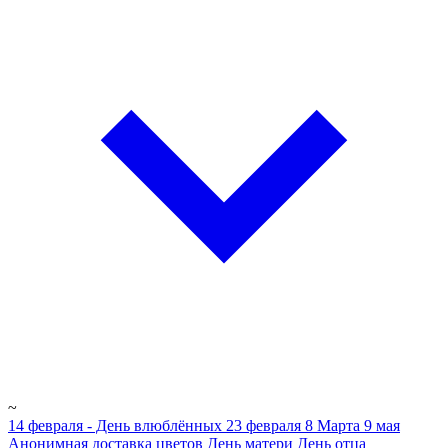
~
14 февраля - День влюблённых
23 февраля
8 Марта
9 мая
Анонимная доставка цветов
День матери
День отца