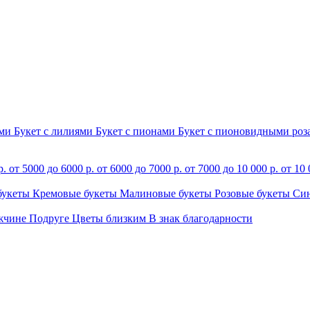
ами
Букет с лилиями
Букет с пионами
Букет с пионовидными ро
р.
от 5000 до 6000 р.
от 6000 до 7000 р.
от 7000 до 10 000 р.
от 10 
букеты
Кремовые букеты
Малиновые букеты
Розовые букеты
Си
жчине
Подруге
Цветы близким
В знак благодарности