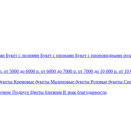
ами
Букет с лилиями
Букет с пионами
Букет с пионовидными ро
р.
от 5000 до 6000 р.
от 6000 до 7000 р.
от 7000 до 10 000 р.
от 10 
букеты
Кремовые букеты
Малиновые букеты
Розовые букеты
Си
жчине
Подруге
Цветы близким
В знак благодарности