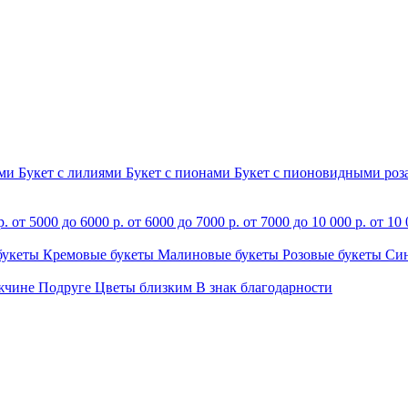
ами
Букет с лилиями
Букет с пионами
Букет с пионовидными ро
р.
от 5000 до 6000 р.
от 6000 до 7000 р.
от 7000 до 10 000 р.
от 10 
букеты
Кремовые букеты
Малиновые букеты
Розовые букеты
Си
жчине
Подруге
Цветы близким
В знак благодарности