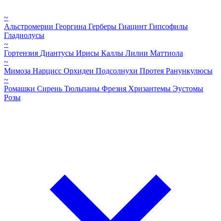
~
Альстромерии
Георгина
Герберы
Гиацинт
Гипсофилы
Гладиолусы
~
Гортензия
Диантусы
Ирисы
Каллы
Лилии
Маттиола
~
Мимоза
Нарцисс
Орхидеи
Подсолнухи
Протея
Ранункулюсы
~
Ромашки
Сирень
Тюльпаны
Фрезия
Хризантемы
Эустомы
Розы