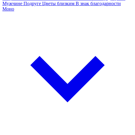
Мужчине
Подруге
Цветы близким
В знак благодарности
Моно