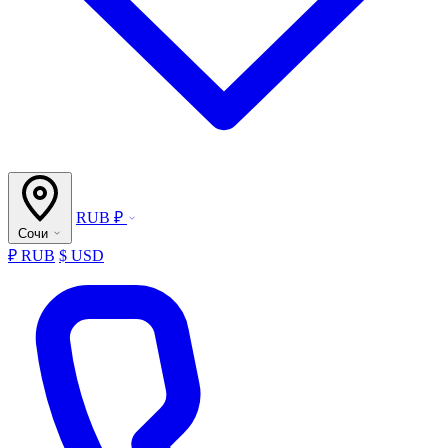
RUB ₽
Сочи
₽ RUB
$ USD