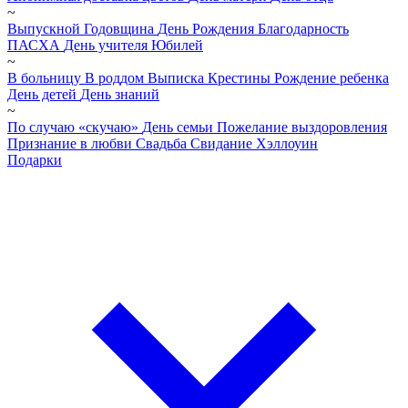
~
Выпускной
Годовщина
День Рождения
Благодарность
ПАСХА
День учителя
Юбилей
~
В больницу
В роддом
Выписка
Крестины
Рождение ребенка
День детей
День знаний
~
По случаю «скучаю»
День семьи
Пожелание выздоровления
Признание в любви
Свадьба
Свидание
Хэллоуин
Подарки