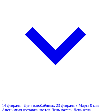
~
14 февраля - День влюблённых
23 февраля
8 Марта
9 мая
Анонимная доставка цветов
День матери
День отца