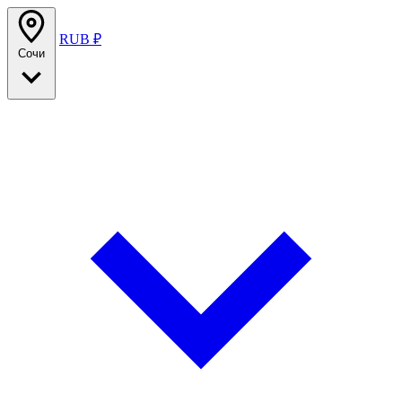
RUB ₽
Сочи