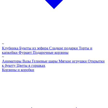
~
Клубника
Букеты из зефира
Сладкие подарки
Торты и
капкейки
Фуршет
Подарочные корзины
~
Аниматоры
Вазы
Гелиевые шары
Мягкие игрушки
Открытки
к букету
Цветы в горшках
Корзины и коробки