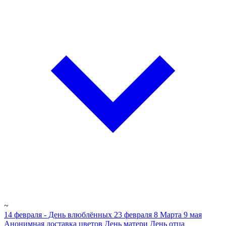
~
14 февраля - День влюблённых
23 февраля
8 Марта
9 мая
Анонимная доставка цветов
День матери
День отца