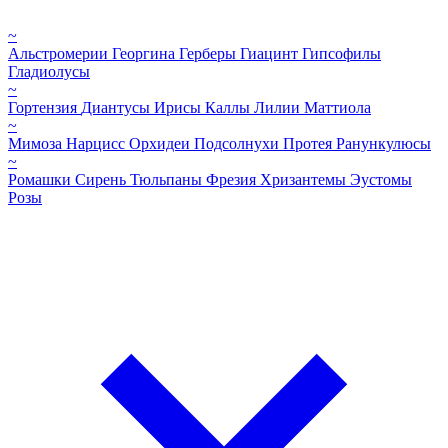
~
Альстромерии
Георгина
Герберы
Гиацинт
Гипсофилы
Гладиолусы
~
Гортензия
Диантусы
Ирисы
Каллы
Лилии
Маттиола
~
Мимоза
Нарцисс
Орхидеи
Подсолнухи
Протея
Ранункулюсы
~
Ромашки
Сирень
Тюльпаны
Фрезия
Хризантемы
Эустомы
Розы