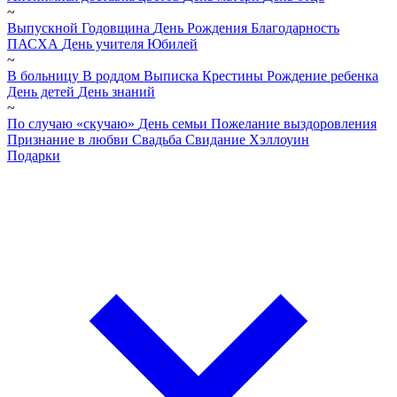
~
Выпускной
Годовщина
День Рождения
Благодарность
ПАСХА
День учителя
Юбилей
~
В больницу
В роддом
Выписка
Крестины
Рождение ребенка
День детей
День знаний
~
По случаю «скучаю»
День семьи
Пожелание выздоровления
Признание в любви
Свадьба
Свидание
Хэллоуин
Подарки