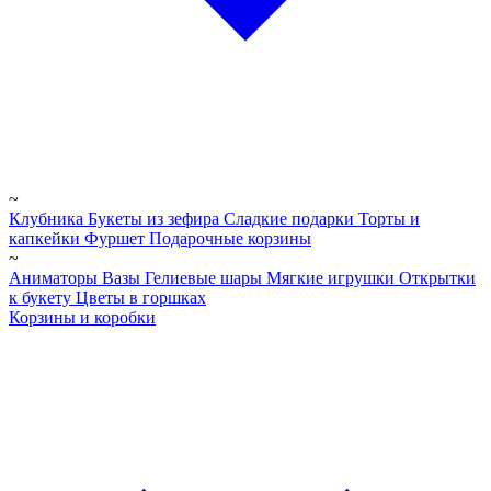
~
Клубника
Букеты из зефира
Сладкие подарки
Торты и
капкейки
Фуршет
Подарочные корзины
~
Аниматоры
Вазы
Гелиевые шары
Мягкие игрушки
Открытки
к букету
Цветы в горшках
Корзины и коробки