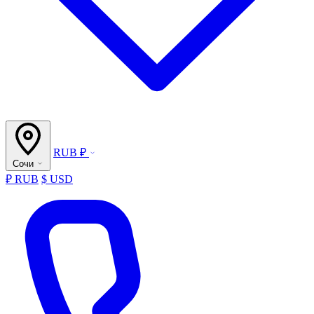
RUB ₽
Сочи
₽ RUB
$ USD