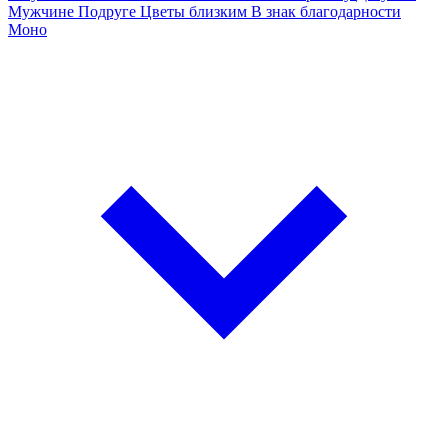
Мужчине
Подруге
Цветы близким
В знак благодарности
Моно