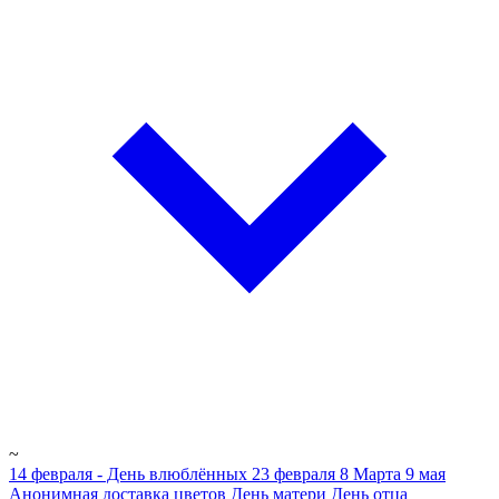
~
14 февраля - День влюблённых
23 февраля
8 Марта
9 мая
Анонимная доставка цветов
День матери
День отца