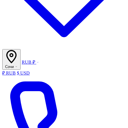
RUB ₽
Сочи
₽ RUB
$ USD