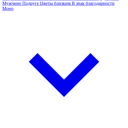
Мужчине
Подруге
Цветы близким
В знак благодарности
Моно