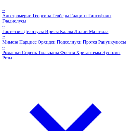
~
Альстромерии
Георгина
Герберы
Гиацинт
Гипсофилы
Гладиолусы
~
Гортензия
Диантусы
Ирисы
Каллы
Лилии
Маттиола
~
Мимоза
Нарцисс
Орхидеи
Подсолнухи
Протея
Ранункулюсы
~
Ромашки
Сирень
Тюльпаны
Фрезия
Хризантемы
Эустомы
Розы