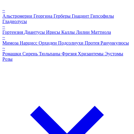
~
Альстромерии
Георгина
Герберы
Гиацинт
Гипсофилы
Гладиолусы
~
Гортензия
Диантусы
Ирисы
Каллы
Лилии
Маттиола
~
Мимоза
Нарцисс
Орхидеи
Подсолнухи
Протея
Ранункулюсы
~
Ромашки
Сирень
Тюльпаны
Фрезия
Хризантемы
Эустомы
Розы