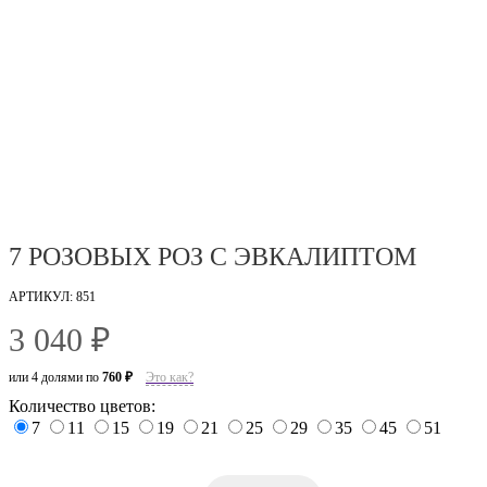
7 РОЗОВЫХ РОЗ С ЭВКАЛИПТОМ
АРТИКУЛ: 851
3 040 ₽
или 4 долями по
760 ₽
Это как?
Количество цветов:
7
11
15
19
21
25
29
35
45
51