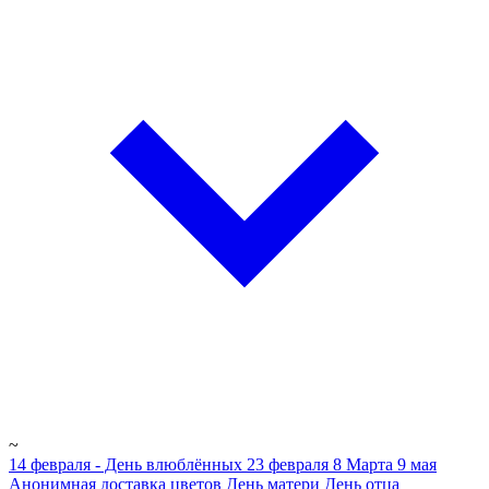
~
14 февраля - День влюблённых
23 февраля
8 Марта
9 мая
Анонимная доставка цветов
День матери
День отца