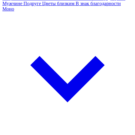
Мужчине
Подруге
Цветы близким
В знак благодарности
Моно