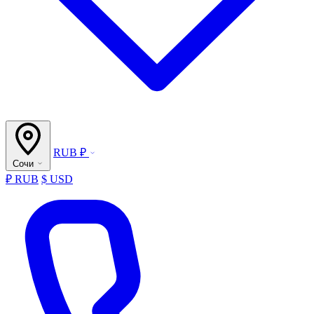
RUB ₽
Сочи
₽ RUB
$ USD