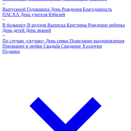
~
Выпускной
Годовщина
День Рождения
Благодарность
ПАСХА
День учителя
Юбилей
~
В больницу
В роддом
Выписка
Крестины
Рождение ребенка
День детей
День знаний
~
По случаю «скучаю»
День семьи
Пожелание выздоровления
Признание в любви
Свадьба
Свидание
Хэллоуин
Подарки