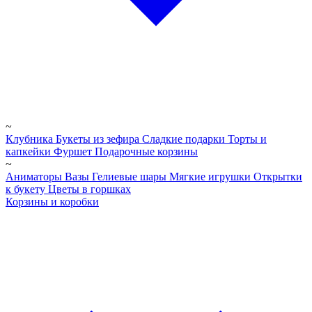
~
Клубника
Букеты из зефира
Сладкие подарки
Торты и
капкейки
Фуршет
Подарочные корзины
~
Аниматоры
Вазы
Гелиевые шары
Мягкие игрушки
Открытки
к букету
Цветы в горшках
Корзины и коробки