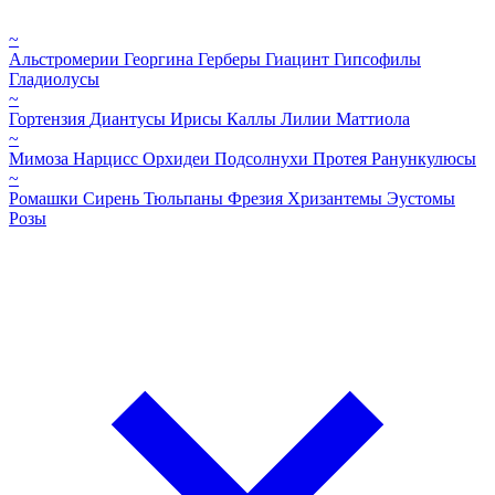
~
Альстромерии
Георгина
Герберы
Гиацинт
Гипсофилы
Гладиолусы
~
Гортензия
Диантусы
Ирисы
Каллы
Лилии
Маттиола
~
Мимоза
Нарцисс
Орхидеи
Подсолнухи
Протея
Ранункулюсы
~
Ромашки
Сирень
Тюльпаны
Фрезия
Хризантемы
Эустомы
Розы