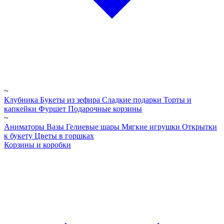
~
Клубника
Букеты из зефира
Сладкие подарки
Торты и
капкейки
Фуршет
Подарочные корзины
~
Аниматоры
Вазы
Гелиевые шары
Мягкие игрушки
Открытки
к букету
Цветы в горшках
Корзины и коробки