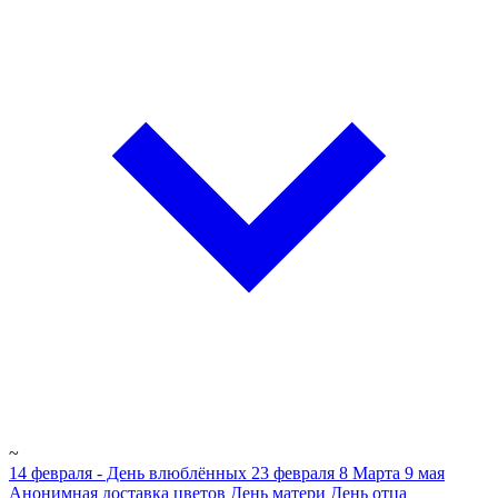
~
14 февраля - День влюблённых
23 февраля
8 Марта
9 мая
Анонимная доставка цветов
День матери
День отца