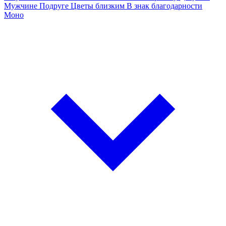
Мужчине
Подруге
Цветы близким
В знак благодарности
Моно