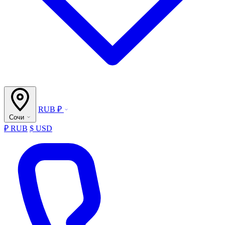
RUB ₽
Сочи
₽ RUB
$ USD