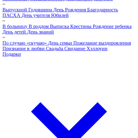
~
Выпускной
Годовщина
День Рождения
Благодарность
ПАСХА
День учителя
Юбилей
~
В больницу
В роддом
Выписка
Крестины
Рождение ребенка
День детей
День знаний
~
По случаю «скучаю»
День семьи
Пожелание выздоровления
Признание в любви
Свадьба
Свидание
Хэллоуин
Подарки