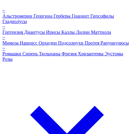
~
Альстромерии
Георгина
Герберы
Гиацинт
Гипсофилы
Гладиолусы
~
Гортензия
Диантусы
Ирисы
Каллы
Лилии
Маттиола
~
Мимоза
Нарцисс
Орхидеи
Подсолнухи
Протея
Ранункулюсы
~
Ромашки
Сирень
Тюльпаны
Фрезия
Хризантемы
Эустомы
Розы