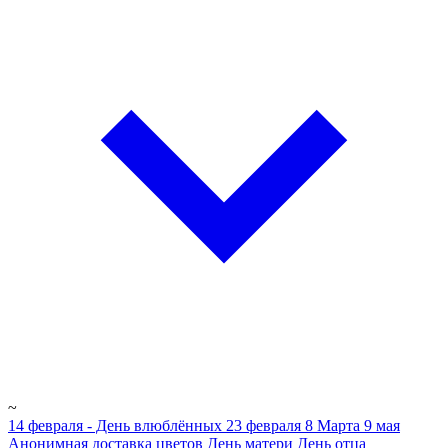
~
14 февраля - День влюблённых
23 февраля
8 Марта
9 мая
Анонимная доставка цветов
День матери
День отца