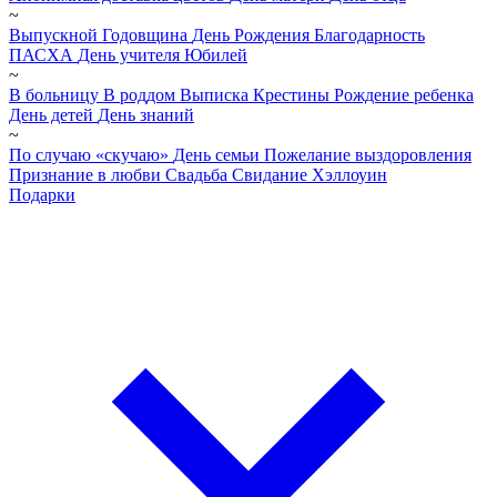
~
Выпускной
Годовщина
День Рождения
Благодарность
ПАСХА
День учителя
Юбилей
~
В больницу
В роддом
Выписка
Крестины
Рождение ребенка
День детей
День знаний
~
По случаю «скучаю»
День семьи
Пожелание выздоровления
Признание в любви
Свадьба
Свидание
Хэллоуин
Подарки