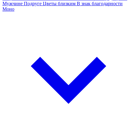
Мужчине
Подруге
Цветы близким
В знак благодарности
Моно