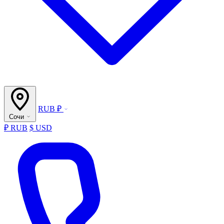
RUB ₽
Сочи
₽ RUB
$ USD