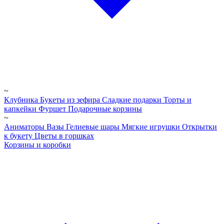
~
Клубника
Букеты из зефира
Сладкие подарки
Торты и
капкейки
Фуршет
Подарочные корзины
~
Аниматоры
Вазы
Гелиевые шары
Мягкие игрушки
Открытки
к букету
Цветы в горшках
Корзины и коробки