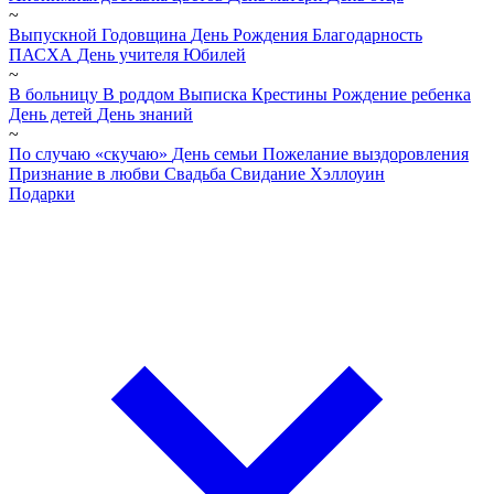
~
Выпускной
Годовщина
День Рождения
Благодарность
ПАСХА
День учителя
Юбилей
~
В больницу
В роддом
Выписка
Крестины
Рождение ребенка
День детей
День знаний
~
По случаю «скучаю»
День семьи
Пожелание выздоровления
Признание в любви
Свадьба
Свидание
Хэллоуин
Подарки