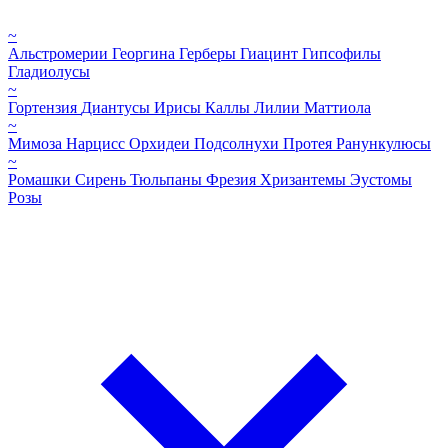
~
Альстромерии
Георгина
Герберы
Гиацинт
Гипсофилы
Гладиолусы
~
Гортензия
Диантусы
Ирисы
Каллы
Лилии
Маттиола
~
Мимоза
Нарцисс
Орхидеи
Подсолнухи
Протея
Ранункулюсы
~
Ромашки
Сирень
Тюльпаны
Фрезия
Хризантемы
Эустомы
Розы