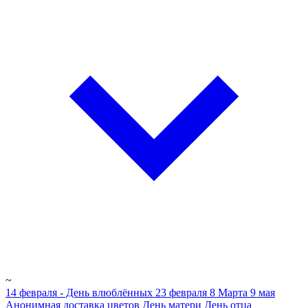
~
14 февраля - День влюблённых
23 февраля
8 Марта
9 мая
Анонимная доставка цветов
День матери
День отца