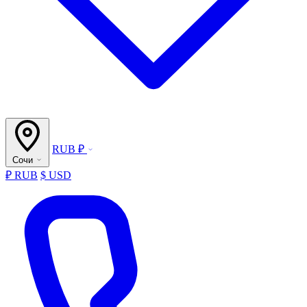
RUB ₽
Сочи
₽ RUB
$ USD