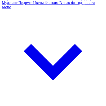
Мужчине
Подруге
Цветы близким
В знак благодарности
Моно