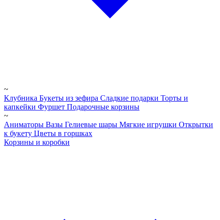
~
Клубника
Букеты из зефира
Сладкие подарки
Торты и
капкейки
Фуршет
Подарочные корзины
~
Аниматоры
Вазы
Гелиевые шары
Мягкие игрушки
Открытки
к букету
Цветы в горшках
Корзины и коробки