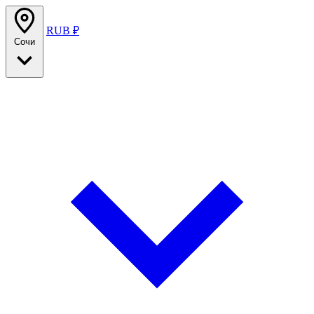
RUB ₽
Сочи