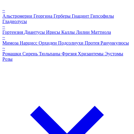
~
Альстромерии
Георгина
Герберы
Гиацинт
Гипсофилы
Гладиолусы
~
Гортензия
Диантусы
Ирисы
Каллы
Лилии
Маттиола
~
Мимоза
Нарцисс
Орхидеи
Подсолнухи
Протея
Ранункулюсы
~
Ромашки
Сирень
Тюльпаны
Фрезия
Хризантемы
Эустомы
Розы