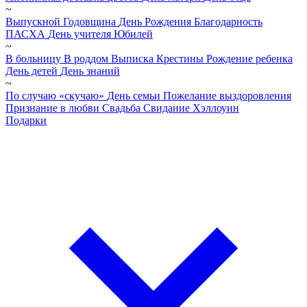
~
Выпускной
Годовщина
День Рождения
Благодарность
ПАСХА
День учителя
Юбилей
~
В больницу
В роддом
Выписка
Крестины
Рождение ребенка
День детей
День знаний
~
По случаю «скучаю»
День семьи
Пожелание выздоровления
Признание в любви
Свадьба
Свидание
Хэллоуин
Подарки