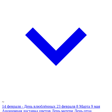
~
14 февраля - День влюблённых
23 февраля
8 Марта
9 мая
Анонимная доставка цветов
День матери
День отца