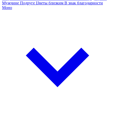
Мужчине
Подруге
Цветы близким
В знак благодарности
Моно