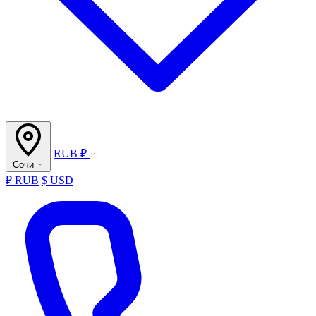
RUB ₽
Сочи
₽ RUB
$ USD