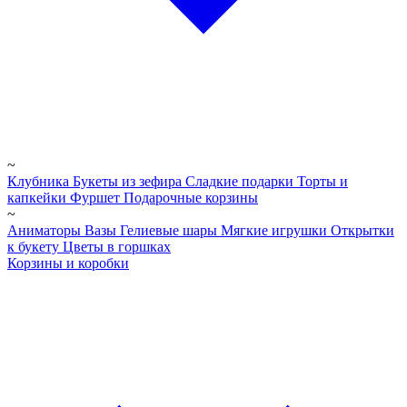
~
Клубника
Букеты из зефира
Сладкие подарки
Торты и
капкейки
Фуршет
Подарочные корзины
~
Аниматоры
Вазы
Гелиевые шары
Мягкие игрушки
Открытки
к букету
Цветы в горшках
Корзины и коробки