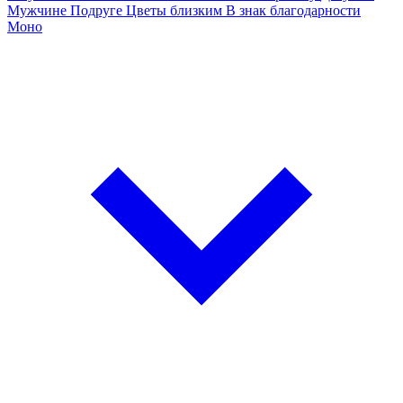
Мужчине
Подруге
Цветы близким
В знак благодарности
Моно