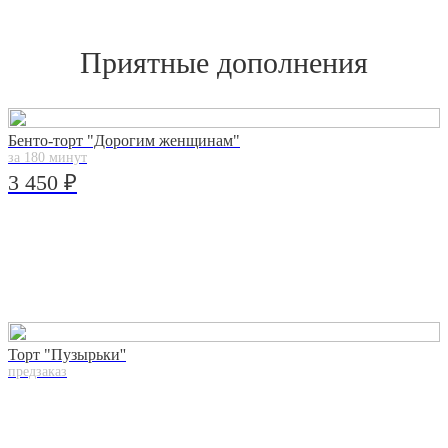
Приятные дополнения
Бенто-торт "Дорогим женщинам"
за 180 минут
3 450 ₽
Торт "Пузырьки''
предзаказ