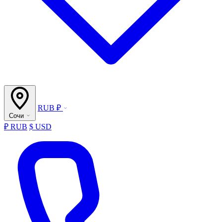
RUB ₽
Сочи
₽ RUB
$ USD