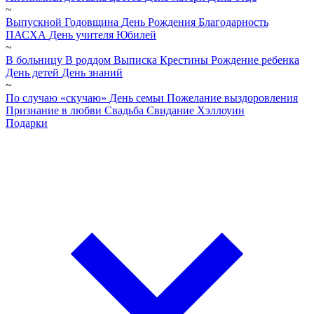
~
Выпускной
Годовщина
День Рождения
Благодарность
ПАСХА
День учителя
Юбилей
~
В больницу
В роддом
Выписка
Крестины
Рождение ребенка
День детей
День знаний
~
По случаю «скучаю»
День семьи
Пожелание выздоровления
Признание в любви
Свадьба
Свидание
Хэллоуин
Подарки