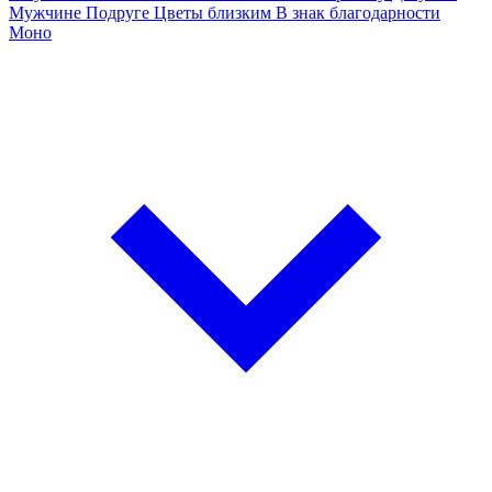
Мужчине
Подруге
Цветы близким
В знак благодарности
Моно