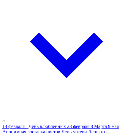
~
14 февраля - День влюблённых
23 февраля
8 Марта
9 мая
Анонимная доставка цветов
День матери
День отца