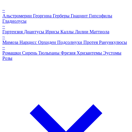
~
Альстромерии
Георгина
Герберы
Гиацинт
Гипсофилы
Гладиолусы
~
Гортензия
Диантусы
Ирисы
Каллы
Лилии
Маттиола
~
Мимоза
Нарцисс
Орхидеи
Подсолнухи
Протея
Ранункулюсы
~
Ромашки
Сирень
Тюльпаны
Фрезия
Хризантемы
Эустомы
Розы