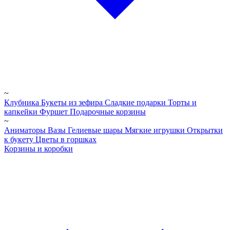
~
Клубника
Букеты из зефира
Сладкие подарки
Торты и
капкейки
Фуршет
Подарочные корзины
~
Аниматоры
Вазы
Гелиевые шары
Мягкие игрушки
Открытки
к букету
Цветы в горшках
Корзины и коробки