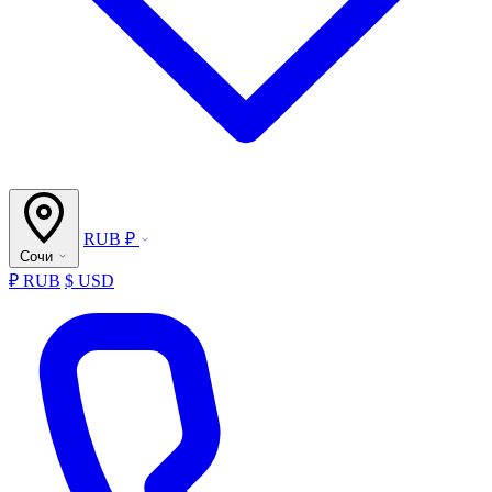
RUB ₽
Сочи
₽ RUB
$ USD