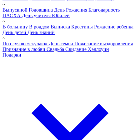
~
Выпускной
Годовщина
День Рождения
Благодарность
ПАСХА
День учителя
Юбилей
~
В больницу
В роддом
Выписка
Крестины
Рождение ребенка
День детей
День знаний
~
По случаю «скучаю»
День семьи
Пожелание выздоровления
Признание в любви
Свадьба
Свидание
Хэллоуин
Подарки