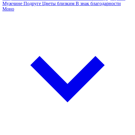
Мужчине
Подруге
Цветы близким
В знак благодарности
Моно