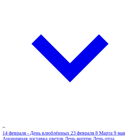
~
14 февраля - День влюблённых
23 февраля
8 Марта
9 мая
Анонимная доставка цветов
День матери
День отца