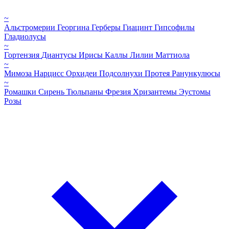
~
Альстромерии
Георгина
Герберы
Гиацинт
Гипсофилы
Гладиолусы
~
Гортензия
Диантусы
Ирисы
Каллы
Лилии
Маттиола
~
Мимоза
Нарцисс
Орхидеи
Подсолнухи
Протея
Ранункулюсы
~
Ромашки
Сирень
Тюльпаны
Фрезия
Хризантемы
Эустомы
Розы