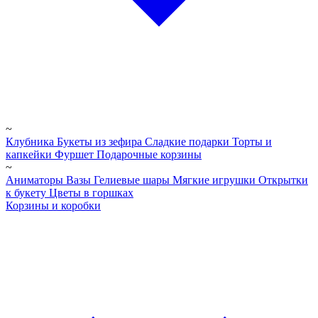
~
Клубника
Букеты из зефира
Сладкие подарки
Торты и
капкейки
Фуршет
Подарочные корзины
~
Аниматоры
Вазы
Гелиевые шары
Мягкие игрушки
Открытки
к букету
Цветы в горшках
Корзины и коробки