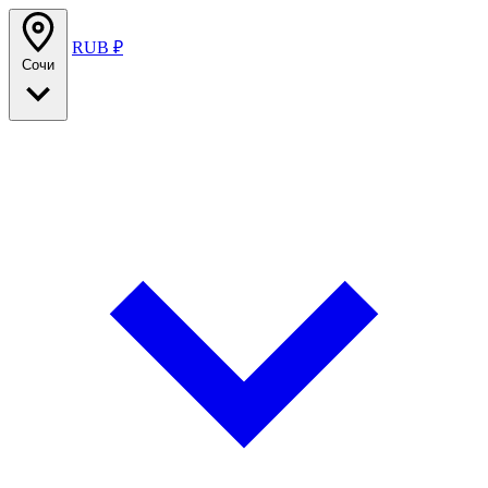
RUB ₽
Сочи