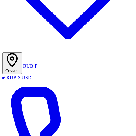
RUB ₽
Сочи
₽ RUB
$ USD