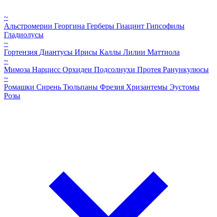
~
Альстромерии
Георгина
Герберы
Гиацинт
Гипсофилы
Гладиолусы
~
Гортензия
Диантусы
Ирисы
Каллы
Лилии
Маттиола
~
Мимоза
Нарцисс
Орхидеи
Подсолнухи
Протея
Ранункулюсы
~
Ромашки
Сирень
Тюльпаны
Фрезия
Хризантемы
Эустомы
Розы