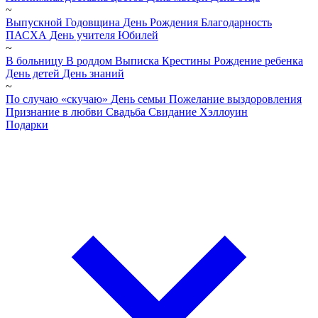
~
Выпускной
Годовщина
День Рождения
Благодарность
ПАСХА
День учителя
Юбилей
~
В больницу
В роддом
Выписка
Крестины
Рождение ребенка
День детей
День знаний
~
По случаю «скучаю»
День семьи
Пожелание выздоровления
Признание в любви
Свадьба
Свидание
Хэллоуин
Подарки