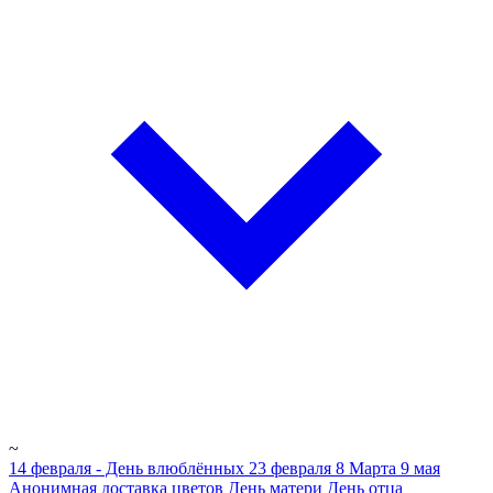
~
14 февраля - День влюблённых
23 февраля
8 Марта
9 мая
Анонимная доставка цветов
День матери
День отца