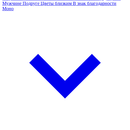
Мужчине
Подруге
Цветы близким
В знак благодарности
Моно