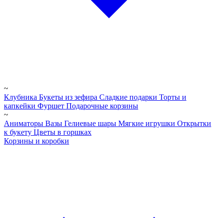
~
Клубника
Букеты из зефира
Сладкие подарки
Торты и
капкейки
Фуршет
Подарочные корзины
~
Аниматоры
Вазы
Гелиевые шары
Мягкие игрушки
Открытки
к букету
Цветы в горшках
Корзины и коробки