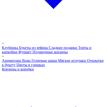
~
Клубника
Букеты из зефира
Сладкие подарки
Торты и
капкейки
Фуршет
Подарочные корзины
~
Аниматоры
Вазы
Гелиевые шары
Мягкие игрушки
Открытки
к букету
Цветы в горшках
Корзины и коробки