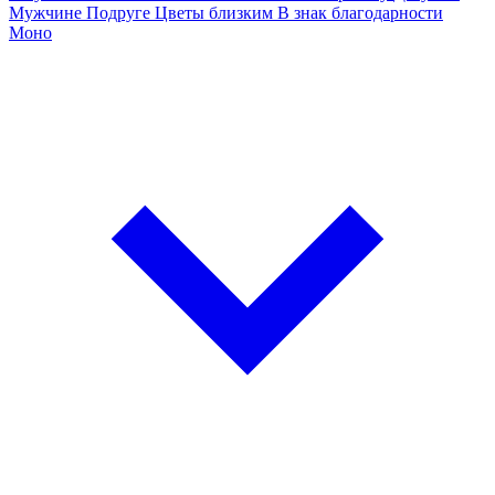
Мужчине
Подруге
Цветы близким
В знак благодарности
Моно