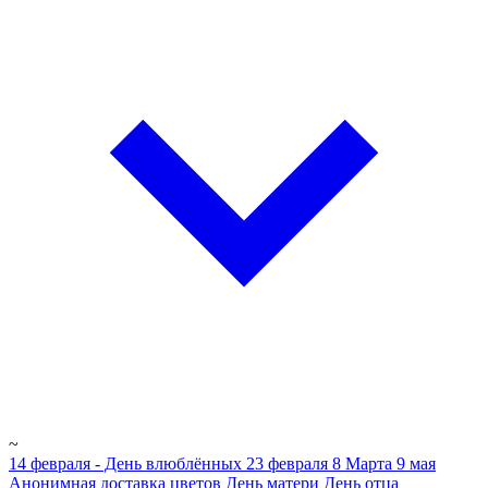
~
14 февраля - День влюблённых
23 февраля
8 Марта
9 мая
Анонимная доставка цветов
День матери
День отца