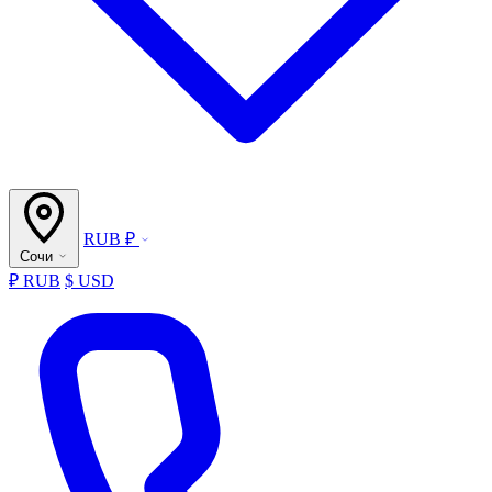
RUB ₽
Сочи
₽ RUB
$ USD