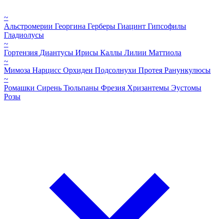
~
Альстромерии
Георгина
Герберы
Гиацинт
Гипсофилы
Гладиолусы
~
Гортензия
Диантусы
Ирисы
Каллы
Лилии
Маттиола
~
Мимоза
Нарцисс
Орхидеи
Подсолнухи
Протея
Ранункулюсы
~
Ромашки
Сирень
Тюльпаны
Фрезия
Хризантемы
Эустомы
Розы