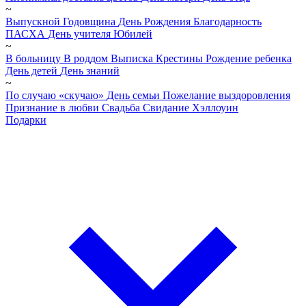
~
Выпускной
Годовщина
День Рождения
Благодарность
ПАСХА
День учителя
Юбилей
~
В больницу
В роддом
Выписка
Крестины
Рождение ребенка
День детей
День знаний
~
По случаю «скучаю»
День семьи
Пожелание выздоровления
Признание в любви
Свадьба
Свидание
Хэллоуин
Подарки