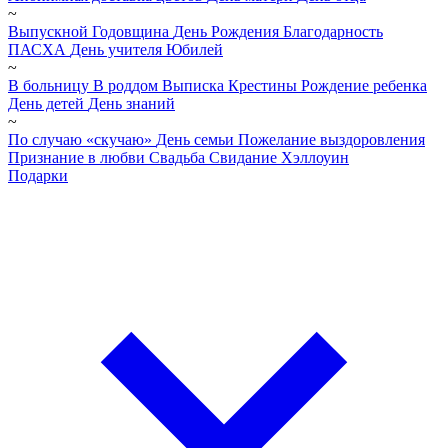
~
Выпускной
Годовщина
День Рождения
Благодарность
ПАСХА
День учителя
Юбилей
~
В больницу
В роддом
Выписка
Крестины
Рождение ребенка
День детей
День знаний
~
По случаю «скучаю»
День семьи
Пожелание выздоровления
Признание в любви
Свадьба
Свидание
Хэллоуин
Подарки