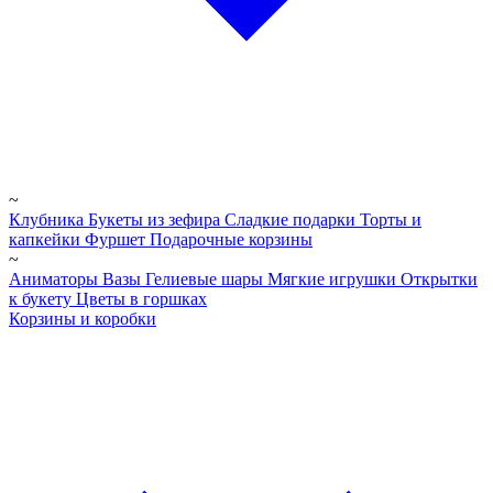
~
Клубника
Букеты из зефира
Сладкие подарки
Торты и
капкейки
Фуршет
Подарочные корзины
~
Аниматоры
Вазы
Гелиевые шары
Мягкие игрушки
Открытки
к букету
Цветы в горшках
Корзины и коробки