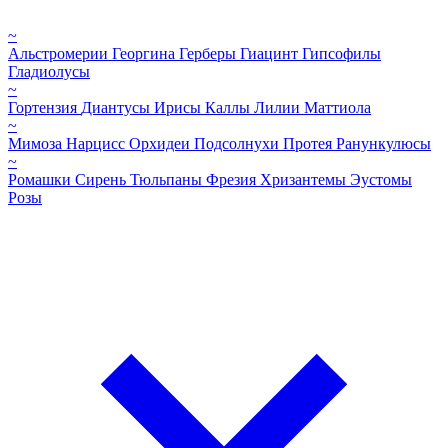
~
Альстромерии
Георгина
Герберы
Гиацинт
Гипсофилы
Гладиолусы
~
Гортензия
Диантусы
Ирисы
Каллы
Лилии
Маттиола
~
Мимоза
Нарцисс
Орхидеи
Подсолнухи
Протея
Ранункулюсы
~
Ромашки
Сирень
Тюльпаны
Фрезия
Хризантемы
Эустомы
Розы