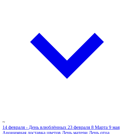
~
14 февраля - День влюблённых
23 февраля
8 Марта
9 мая
Анонимная доставка цветов
День матери
День отца