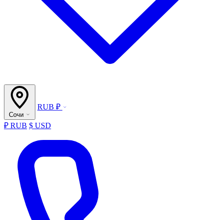
RUB ₽
Сочи
₽ RUB
$ USD