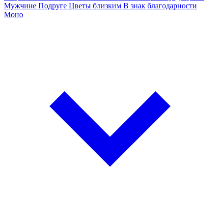
Мужчине
Подруге
Цветы близким
В знак благодарности
Моно