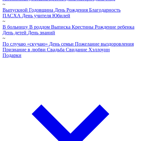
~
Выпускной
Годовщина
День Рождения
Благодарность
ПАСХА
День учителя
Юбилей
~
В больницу
В роддом
Выписка
Крестины
Рождение ребенка
День детей
День знаний
~
По случаю «скучаю»
День семьи
Пожелание выздоровления
Признание в любви
Свадьба
Свидание
Хэллоуин
Подарки