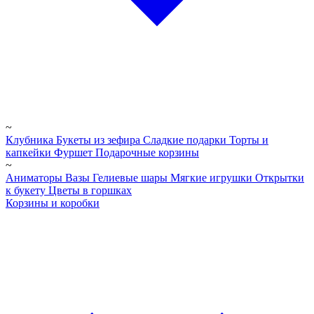
~
Клубника
Букеты из зефира
Сладкие подарки
Торты и
капкейки
Фуршет
Подарочные корзины
~
Аниматоры
Вазы
Гелиевые шары
Мягкие игрушки
Открытки
к букету
Цветы в горшках
Корзины и коробки