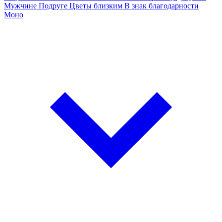
Мужчине
Подруге
Цветы близким
В знак благодарности
Моно