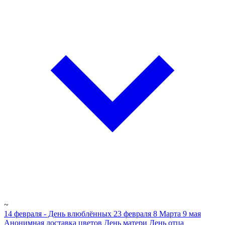
~
14 февраля - День влюблённых
23 февраля
8 Марта
9 мая
Анонимная доставка цветов
День матери
День отца