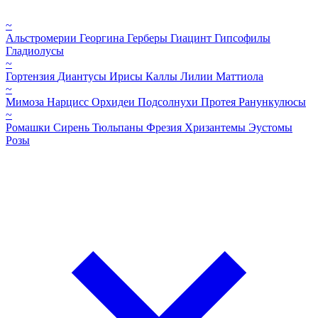
~
Альстромерии
Георгина
Герберы
Гиацинт
Гипсофилы
Гладиолусы
~
Гортензия
Диантусы
Ирисы
Каллы
Лилии
Маттиола
~
Мимоза
Нарцисс
Орхидеи
Подсолнухи
Протея
Ранункулюсы
~
Ромашки
Сирень
Тюльпаны
Фрезия
Хризантемы
Эустомы
Розы