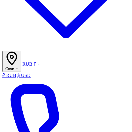
RUB ₽
Сочи
₽ RUB
$ USD