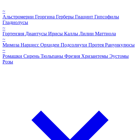
~
Альстромерии
Георгина
Герберы
Гиацинт
Гипсофилы
Гладиолусы
~
Гортензия
Диантусы
Ирисы
Каллы
Лилии
Маттиола
~
Мимоза
Нарцисс
Орхидеи
Подсолнухи
Протея
Ранункулюсы
~
Ромашки
Сирень
Тюльпаны
Фрезия
Хризантемы
Эустомы
Розы