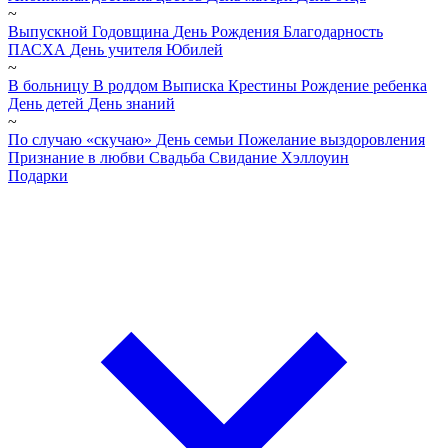
~
Выпускной
Годовщина
День Рождения
Благодарность
ПАСХА
День учителя
Юбилей
~
В больницу
В роддом
Выписка
Крестины
Рождение ребенка
День детей
День знаний
~
По случаю «скучаю»
День семьи
Пожелание выздоровления
Признание в любви
Свадьба
Свидание
Хэллоуин
Подарки