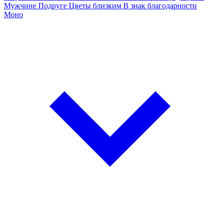
Мужчине
Подруге
Цветы близким
В знак благодарности
Моно