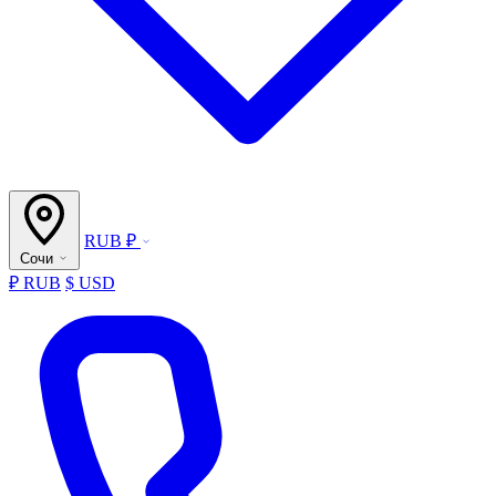
RUB ₽
Сочи
₽ RUB
$ USD