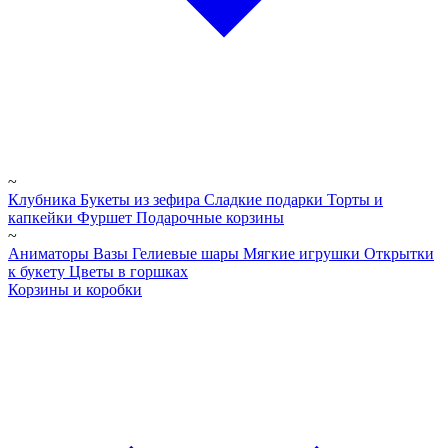
~
Клубника
Букеты из зефира
Сладкие подарки
Торты и
капкейки
Фуршет
Подарочные корзины
~
Аниматоры
Вазы
Гелиевые шары
Мягкие игрушки
Открытки
к букету
Цветы в горшках
Корзины и коробки