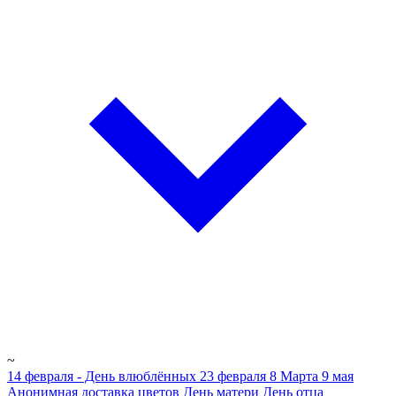
~
14 февраля - День влюблённых
23 февраля
8 Марта
9 мая
Анонимная доставка цветов
День матери
День отца