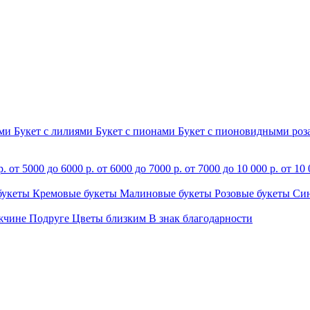
ами
Букет с лилиями
Букет с пионами
Букет с пионовидными ро
р.
от 5000 до 6000 р.
от 6000 до 7000 р.
от 7000 до 10 000 р.
от 10 
букеты
Кремовые букеты
Малиновые букеты
Розовые букеты
Си
жчине
Подруге
Цветы близким
В знак благодарности