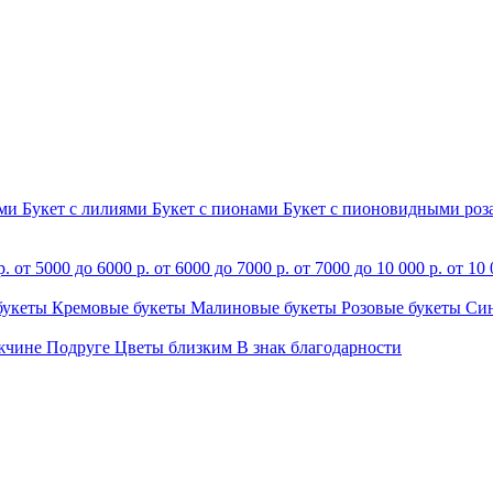
ами
Букет с лилиями
Букет с пионами
Букет с пионовидными ро
р.
от 5000 до 6000 р.
от 6000 до 7000 р.
от 7000 до 10 000 р.
от 10 
букеты
Кремовые букеты
Малиновые букеты
Розовые букеты
Си
жчине
Подруге
Цветы близким
В знак благодарности