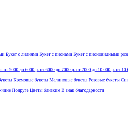
ами
Букет с лилиями
Букет с пионами
Букет с пионовидными ро
р.
от 5000 до 6000 р.
от 6000 до 7000 р.
от 7000 до 10 000 р.
от 10 
букеты
Кремовые букеты
Малиновые букеты
Розовые букеты
Си
жчине
Подруге
Цветы близким
В знак благодарности