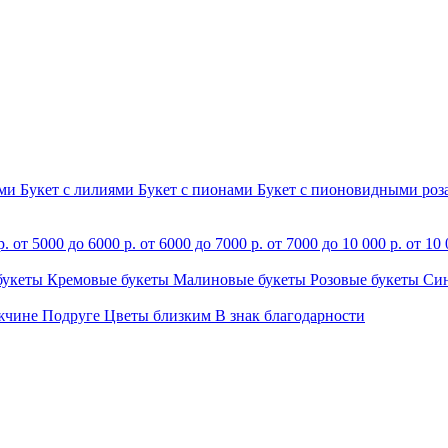
ами
Букет с лилиями
Букет с пионами
Букет с пионовидными ро
р.
от 5000 до 6000 р.
от 6000 до 7000 р.
от 7000 до 10 000 р.
от 10 
букеты
Кремовые букеты
Малиновые букеты
Розовые букеты
Си
жчине
Подруге
Цветы близким
В знак благодарности