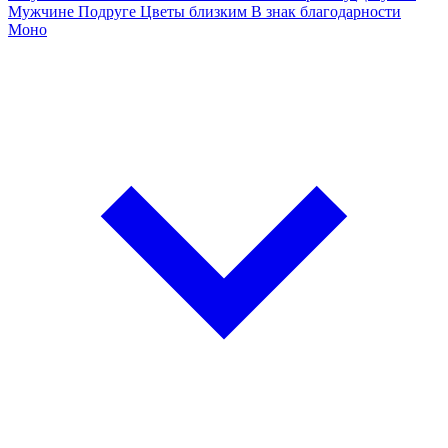
Мужчине
Подруге
Цветы близким
В знак благодарности
Моно