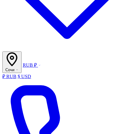
RUB ₽
Сочи
₽ RUB
$ USD