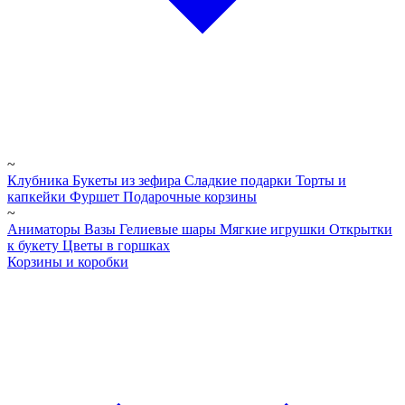
~
Клубника
Букеты из зефира
Сладкие подарки
Торты и
капкейки
Фуршет
Подарочные корзины
~
Аниматоры
Вазы
Гелиевые шары
Мягкие игрушки
Открытки
к букету
Цветы в горшках
Корзины и коробки