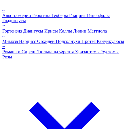
~
Альстромерии
Георгина
Герберы
Гиацинт
Гипсофилы
Гладиолусы
~
Гортензия
Диантусы
Ирисы
Каллы
Лилии
Маттиола
~
Мимоза
Нарцисс
Орхидеи
Подсолнухи
Протея
Ранункулюсы
~
Ромашки
Сирень
Тюльпаны
Фрезия
Хризантемы
Эустомы
Розы