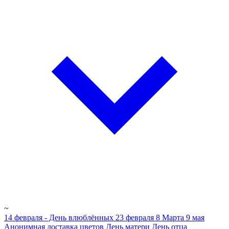
~
14 февраля - День влюблённых
23 февраля
8 Марта
9 мая
Анонимная доставка цветов
День матери
День отца