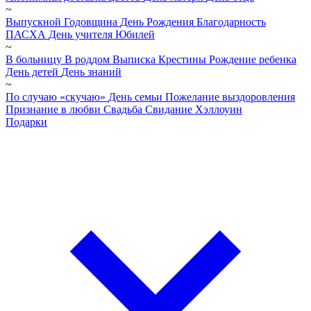
~
Выпускной
Годовщина
День Рождения
Благодарность
ПАСХА
День учителя
Юбилей
~
В больницу
В роддом
Выписка
Крестины
Рождение ребенка
День детей
День знаний
~
По случаю «скучаю»
День семьи
Пожелание выздоровления
Признание в любви
Свадьба
Свидание
Хэллоуин
Подарки