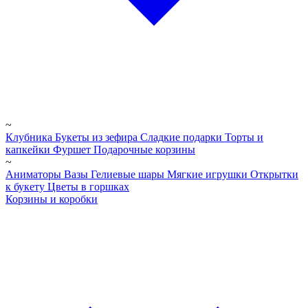
~
Клубника
Букеты из зефира
Сладкие подарки
Торты и
капкейки
Фуршет
Подарочные корзины
~
Аниматоры
Вазы
Гелиевые шары
Мягкие игрушки
Открытки
к букету
Цветы в горшках
Корзины и коробки