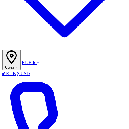
RUB ₽
Сочи
₽ RUB
$ USD