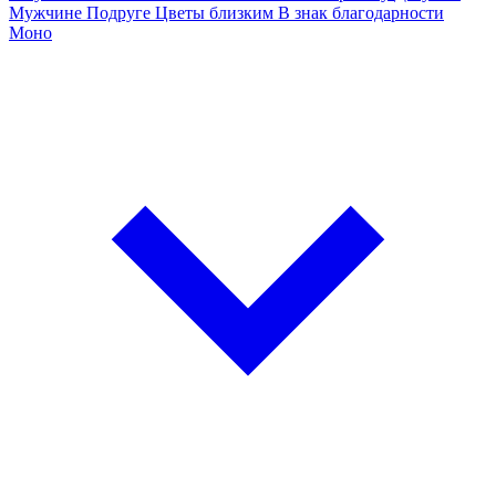
Мужчине
Подруге
Цветы близким
В знак благодарности
Моно