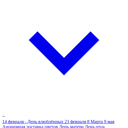
~
14 февраля - День влюблённых
23 февраля
8 Марта
9 мая
Анонимная доставка цветов
День матери
День отца