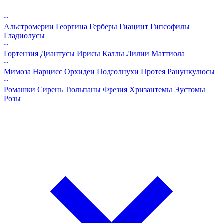
~
Альстромерии
Георгина
Герберы
Гиацинт
Гипсофилы
Гладиолусы
~
Гортензия
Диантусы
Ирисы
Каллы
Лилии
Маттиола
~
Мимоза
Нарцисс
Орхидеи
Подсолнухи
Протея
Ранункулюсы
~
Ромашки
Сирень
Тюльпаны
Фрезия
Хризантемы
Эустомы
Розы