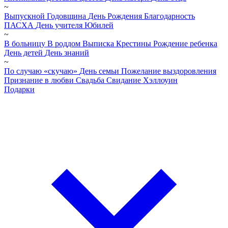
~
Выпускной
Годовщина
День Рождения
Благодарность
ПАСХА
День учителя
Юбилей
~
В больницу
В роддом
Выписка
Крестины
Рождение ребенка
День детей
День знаний
~
По случаю «скучаю»
День семьи
Пожелание выздоровления
Признание в любви
Свадьба
Свидание
Хэллоуин
Подарки