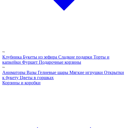
~
Клубника
Букеты из зефира
Сладкие подарки
Торты и
капкейки
Фуршет
Подарочные корзины
~
Аниматоры
Вазы
Гелиевые шары
Мягкие игрушки
Открытки
к букету
Цветы в горшках
Корзины и коробки