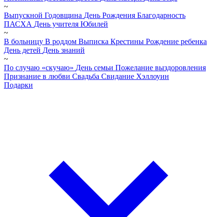
~
Выпускной
Годовщина
День Рождения
Благодарность
ПАСХА
День учителя
Юбилей
~
В больницу
В роддом
Выписка
Крестины
Рождение ребенка
День детей
День знаний
~
По случаю «скучаю»
День семьи
Пожелание выздоровления
Признание в любви
Свадьба
Свидание
Хэллоуин
Подарки