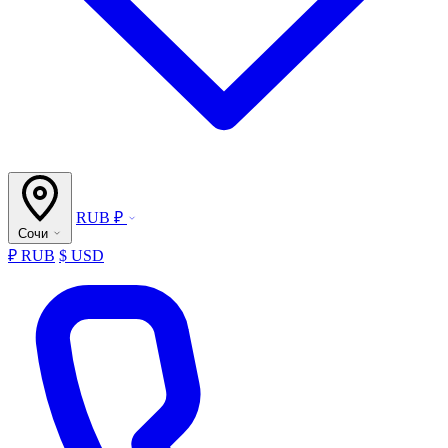
RUB ₽
Сочи
₽ RUB
$ USD