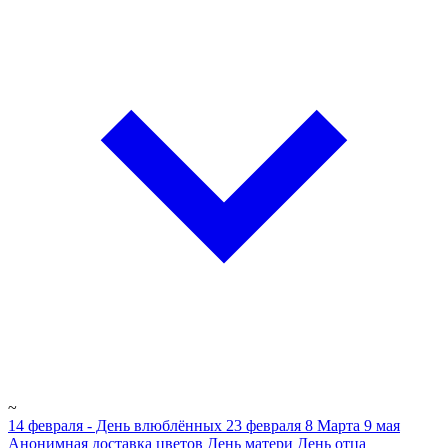
~
14 февраля - День влюблённых
23 февраля
8 Марта
9 мая
Анонимная доставка цветов
День матери
День отца