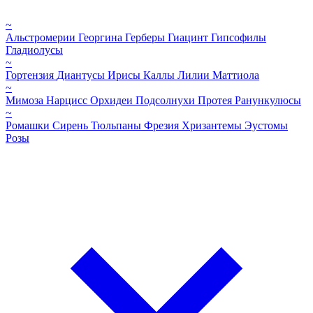
~
Альстромерии
Георгина
Герберы
Гиацинт
Гипсофилы
Гладиолусы
~
Гортензия
Диантусы
Ирисы
Каллы
Лилии
Маттиола
~
Мимоза
Нарцисс
Орхидеи
Подсолнухи
Протея
Ранункулюсы
~
Ромашки
Сирень
Тюльпаны
Фрезия
Хризантемы
Эустомы
Розы