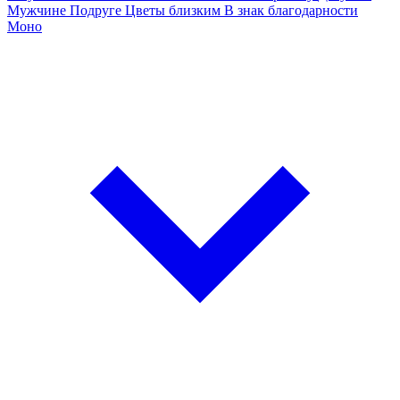
Мужчине
Подруге
Цветы близким
В знак благодарности
Моно