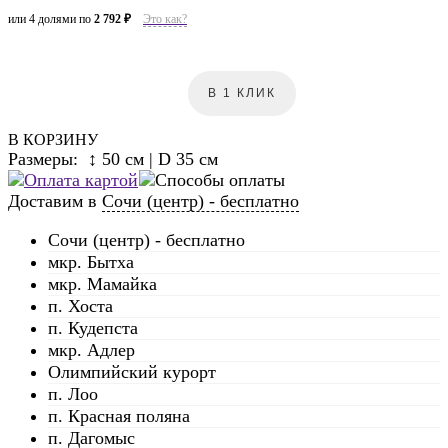
или 4 долями по
2 792 ₽
Это как?
В 1 КЛИК
В КОРЗИНУ
Размеры: ↕ 50 см | D 35 см
Доставим в
Сочи (центр) - бесплатно
Сочи (центр) - бесплатно
мкр. Бытха
мкр. Мамайка
п. Хоста
п. Кудепста
мкр. Адлер
Олимпийский курорт
п. Лоо
п. Красная поляна
п. Дагомыс