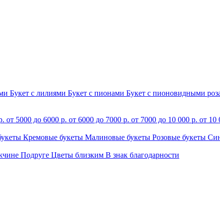
ами
Букет с лилиями
Букет с пионами
Букет с пионовидными ро
р.
от 5000 до 6000 р.
от 6000 до 7000 р.
от 7000 до 10 000 р.
от 10 
букеты
Кремовые букеты
Малиновые букеты
Розовые букеты
Си
жчине
Подруге
Цветы близким
В знак благодарности