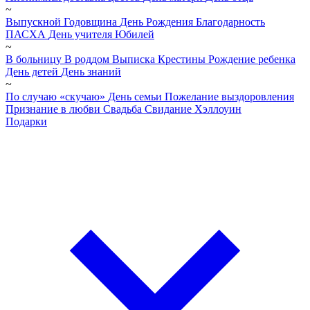
~
Выпускной
Годовщина
День Рождения
Благодарность
ПАСХА
День учителя
Юбилей
~
В больницу
В роддом
Выписка
Крестины
Рождение ребенка
День детей
День знаний
~
По случаю «скучаю»
День семьи
Пожелание выздоровления
Признание в любви
Свадьба
Свидание
Хэллоуин
Подарки