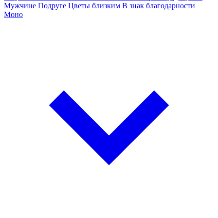
Мужчине
Подруге
Цветы близким
В знак благодарности
Моно