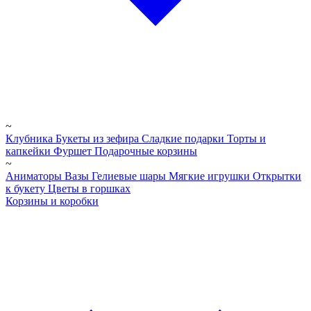
~
Клубника
Букеты из зефира
Сладкие подарки
Торты и
капкейки
Фуршет
Подарочные корзины
~
Аниматоры
Вазы
Гелиевые шары
Мягкие игрушки
Открытки
к букету
Цветы в горшках
Корзины и коробки