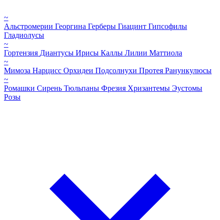
~
Альстромерии
Георгина
Герберы
Гиацинт
Гипсофилы
Гладиолусы
~
Гортензия
Диантусы
Ирисы
Каллы
Лилии
Маттиола
~
Мимоза
Нарцисс
Орхидеи
Подсолнухи
Протея
Ранункулюсы
~
Ромашки
Сирень
Тюльпаны
Фрезия
Хризантемы
Эустомы
Розы