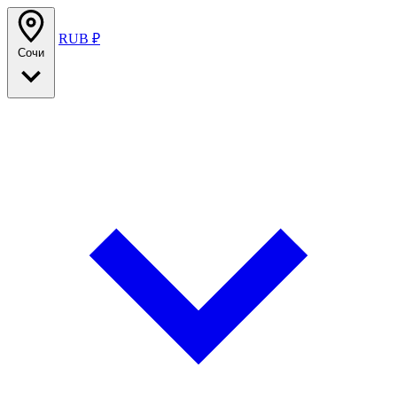
RUB ₽
Сочи