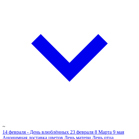
~
14 февраля - День влюблённых
23 февраля
8 Марта
9 мая
Анонимная доставка цветов
День матери
День отца