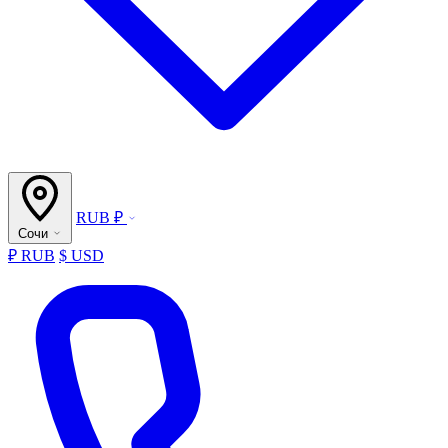
RUB ₽
Сочи
₽ RUB
$ USD