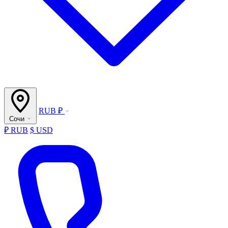
RUB ₽
Сочи
₽ RUB
$ USD