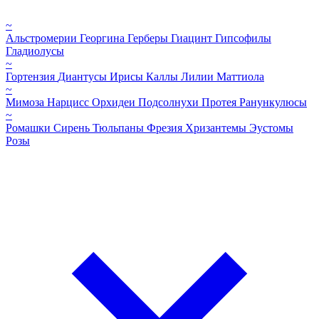
~
Альстромерии
Георгина
Герберы
Гиацинт
Гипсофилы
Гладиолусы
~
Гортензия
Диантусы
Ирисы
Каллы
Лилии
Маттиола
~
Мимоза
Нарцисс
Орхидеи
Подсолнухи
Протея
Ранункулюсы
~
Ромашки
Сирень
Тюльпаны
Фрезия
Хризантемы
Эустомы
Розы