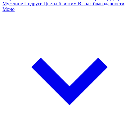
Мужчине
Подруге
Цветы близким
В знак благодарности
Моно