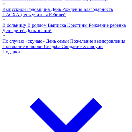
~
Выпускной
Годовщина
День Рождения
Благодарность
ПАСХА
День учителя
Юбилей
~
В больницу
В роддом
Выписка
Крестины
Рождение ребенка
День детей
День знаний
~
По случаю «скучаю»
День семьи
Пожелание выздоровления
Признание в любви
Свадьба
Свидание
Хэллоуин
Подарки