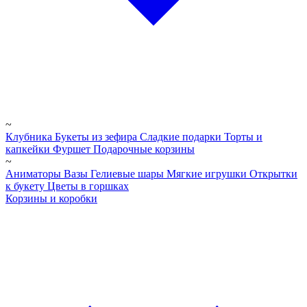
~
Клубника
Букеты из зефира
Сладкие подарки
Торты и
капкейки
Фуршет
Подарочные корзины
~
Аниматоры
Вазы
Гелиевые шары
Мягкие игрушки
Открытки
к букету
Цветы в горшках
Корзины и коробки