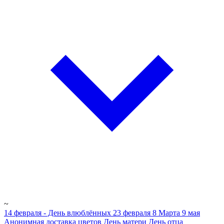
~
14 февраля - День влюблённых
23 февраля
8 Марта
9 мая
Анонимная доставка цветов
День матери
День отца