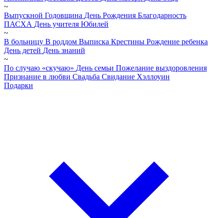
~
Выпускной
Годовщина
День Рождения
Благодарность
ПАСХА
День учителя
Юбилей
~
В больницу
В роддом
Выписка
Крестины
Рождение ребенка
День детей
День знаний
~
По случаю «скучаю»
День семьи
Пожелание выздоровления
Признание в любви
Свадьба
Свидание
Хэллоуин
Подарки