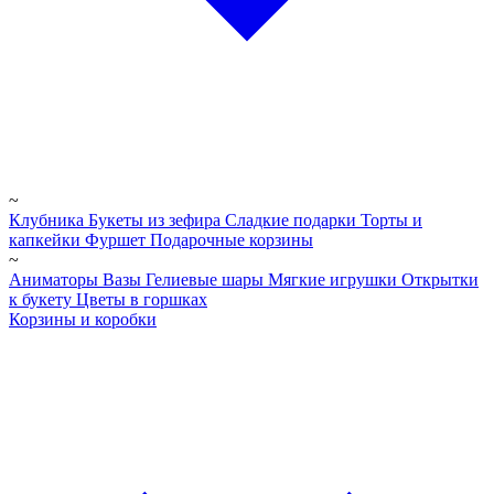
~
Клубника
Букеты из зефира
Сладкие подарки
Торты и
капкейки
Фуршет
Подарочные корзины
~
Аниматоры
Вазы
Гелиевые шары
Мягкие игрушки
Открытки
к букету
Цветы в горшках
Корзины и коробки