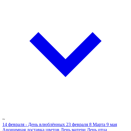
~
14 февраля - День влюблённых
23 февраля
8 Марта
9 мая
Анонимная доставка цветов
День матери
День отца