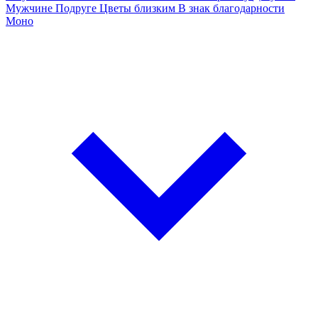
Мужчине
Подруге
Цветы близким
В знак благодарности
Моно