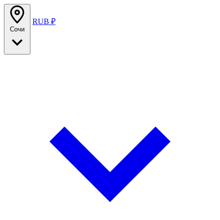
RUB ₽
Сочи