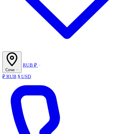
RUB ₽
Сочи
₽ RUB
$ USD