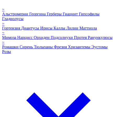
~
Альстромерии
Георгина
Герберы
Гиацинт
Гипсофилы
Гладиолусы
~
Гортензия
Диантусы
Ирисы
Каллы
Лилии
Маттиола
~
Мимоза
Нарцисс
Орхидеи
Подсолнухи
Протея
Ранункулюсы
~
Ромашки
Сирень
Тюльпаны
Фрезия
Хризантемы
Эустомы
Розы