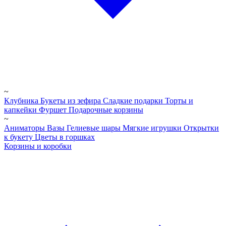
~
Клубника
Букеты из зефира
Сладкие подарки
Торты и
капкейки
Фуршет
Подарочные корзины
~
Аниматоры
Вазы
Гелиевые шары
Мягкие игрушки
Открытки
к букету
Цветы в горшках
Корзины и коробки