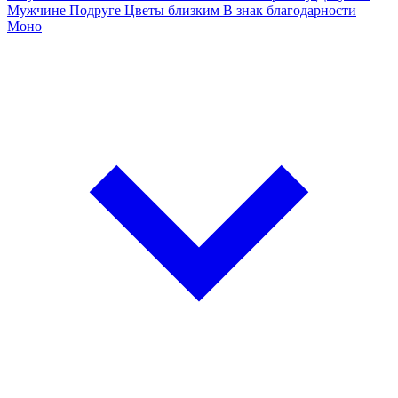
Мужчине
Подруге
Цветы близким
В знак благодарности
Моно