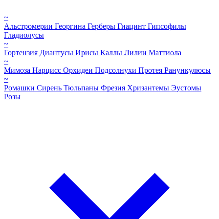
~
Альстромерии
Георгина
Герберы
Гиацинт
Гипсофилы
Гладиолусы
~
Гортензия
Диантусы
Ирисы
Каллы
Лилии
Маттиола
~
Мимоза
Нарцисс
Орхидеи
Подсолнухи
Протея
Ранункулюсы
~
Ромашки
Сирень
Тюльпаны
Фрезия
Хризантемы
Эустомы
Розы