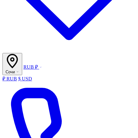
RUB ₽
Сочи
₽ RUB
$ USD