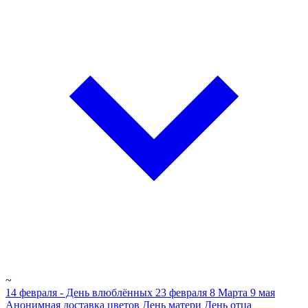
~
14 февраля - День влюблённых
23 февраля
8 Марта
9 мая
Анонимная доставка цветов
День матери
День отца