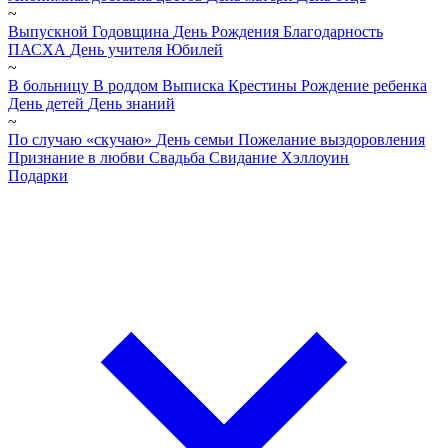
~
Выпускной
Годовщина
День Рождения
Благодарность
ПАСХА
День учителя
Юбилей
~
В больницу
В роддом
Выписка
Крестины
Рождение ребенка
День детей
День знаний
~
По случаю «скучаю»
День семьи
Пожелание выздоровления
Признание в любви
Свадьба
Свидание
Хэллоуин
Подарки